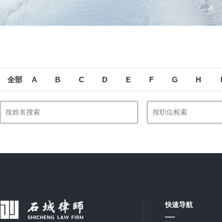
全部
A
B
C
D
E
F
G
H
快速导航