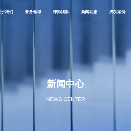
关于我们
业务领域
律师团队
新闻动态
成功案例
新闻中心
NEWS CENTER