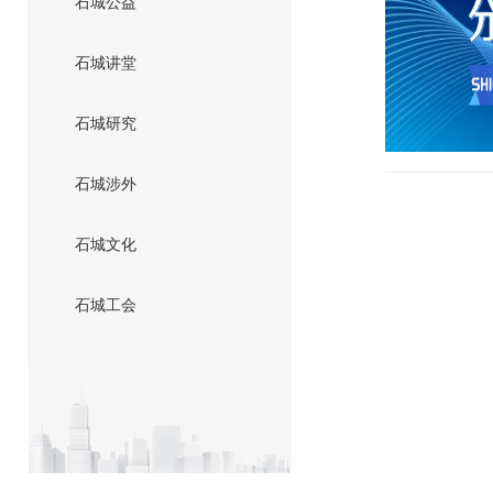
石城公益
石城讲堂
石城研究
石城涉外
石城文化
石城工会