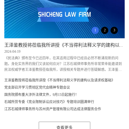
1
2
3
王泽鉴教授将莅临我所讲授《不当得利法释义学的建构以及请求权基础》
2024-04-19
20
《民法典》颁布至今已近四年，在其适用过程中已经且必然不断涌现新的问
为
题。身处实务界的我们又该如何应对？江苏石城律师事务所非常荣幸能邀请到
新
民法权威学者王泽鉴教授莅临我所，讲授相关专题并进行答疑解惑。王泽鉴教
组
授被誉为“海峡两岸当代民法第一人”，其专著及学术观点对法律人的思维进路产
党
王泽鉴教授将莅临我所讲授《不当得利法释义学的建构以及请求权基础》
生了深刻的影响，相信每一位法律人都非常期待能够现场聆听王泽鉴教授的精
党
彩讲授。值此百花竞放，春意盎然之际，江苏石城律师事务所精心
方
党支部召开学习贯彻区党代会精神专题会议
国务院颁布重大涉外法律文件，9月15日起施行！
石城所劳专委《竞业限制诉讼应对技巧》专题培训圆满举行
江苏石城律师事务所与苏州资产管理有限公司达成法律服务合作
查看更多