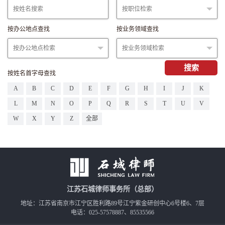
按办公地点查找
按业务领域查找
搜索
按姓名首字母查找
A
B
C
D
E
F
G
H
I
J
K
L
M
N
O
P
Q
R
S
T
U
V
W
X
Y
Z
全部
江苏石城律师事务所（总部）
地址：江苏省南京市江宁区胜利路89号江宁紫金研创中心6号楼6、7层
电话：025-57578887、85535566