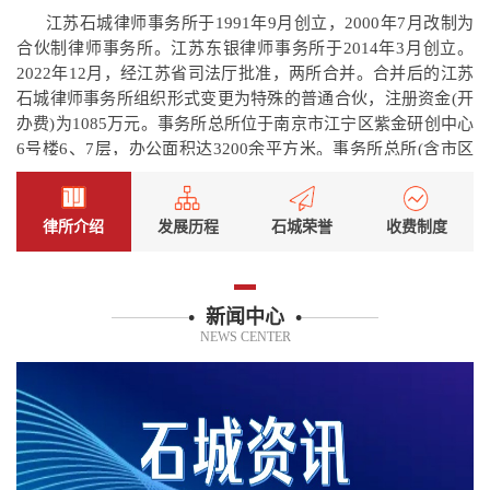
江苏石城律师事务所于1991年9月创立，2000年7月改制为
合伙制律师事务所。江苏东银律师事务所于20
14年3月创立。
2022年12月，经江苏省司法厅批准，两所合并。合并后的江苏
石城律师事务所组织形式变更为特殊的普通合伙，注册资金(开
办费)为1085万元。事务所总所位于南京市江宁区紫金研创中心
6号楼6、7层，办公面积达3200余平方米。事务所总所(含市区
江北新区、溧水、高
办公室)有180余名律师。事务所另设有
淳、苏州、无锡、常州、徐州、盐城、淮安、南通、连云
港、西藏米林分所
。2025年3月17日，石城启邦显辉（南京）
律所介绍
发展历程
石城荣誉
收费制度
联营律师事务所获批成立。石城启邦显辉（南京）联营律师事
务所由江苏石城律师事务所与香港周启邦律师事务所、澳门黄
显辉律师事务所三方联合发起筹建。总所及分所
律师总数达到
• 新闻中心 •
260余名，是江苏省规模较大的律师事务所之一。
NEWS CENTER
事务所成立以来，凭借高素质的人才优势、丰富的法律实务
经验和办案技巧以及与客户共建共赢的服务理念，赢得了广大
客户的信赖，也赢得广阔的自身发展空间。
[ 查看更多