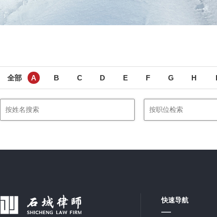
全部
A
B
C
D
E
F
G
H
快速导航