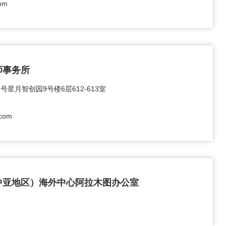
om
师事务所
星月智创园9号楼6层612-613室
.com
中亚地区）海外中心阿拉木图办公室