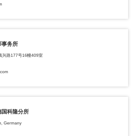
m
师事务所
路177号16幢409室
.com
德国科隆分所
ln, Germany