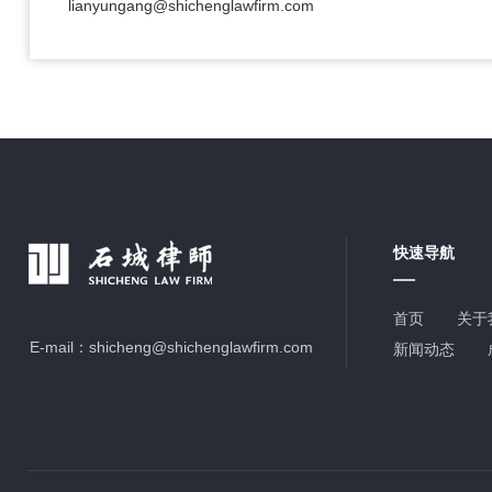
lianyungang@shichenglawfirm.com
快速导航
首页
关于
E-mail：
shicheng@shichenglawfirm.com
新闻动态