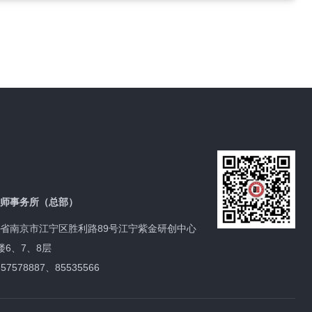
师事务所（总部）
省南京市江宁区胜利路89号江宁紫金研创中心
、7、8层
57578887、85535566